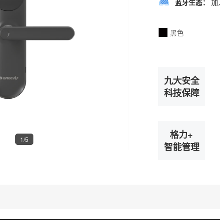
蓝牙生态：
加
黑色
九大安全
科技保障
格力+
1/5
智能管理