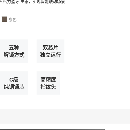
入格力蓝牙 生态，实现智能联动场景
咖色
五种
双芯片
解锁方式
独立运行
C级
高精度
纯铜锁芯
指纹头