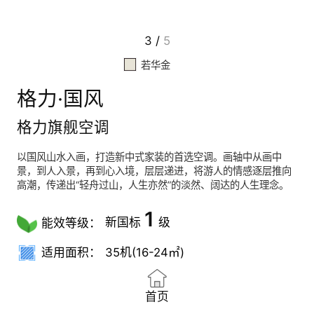
3
/
5
若华金
格力·国风
格力旗舰空调
以国风山水入画，打造新中式家装的首选空调。画轴中从画中
景，到人入景，再到心入境，层层递进，将游人的情感逐层推向
高潮，传递出“轻舟过山，人生亦然”的淡然、阔达的人生理念。
1
新国标
级
能效等级：
适用面积：
35机(16-24㎡)
首页
双驱冷暖
澎氧
UVC
第三代