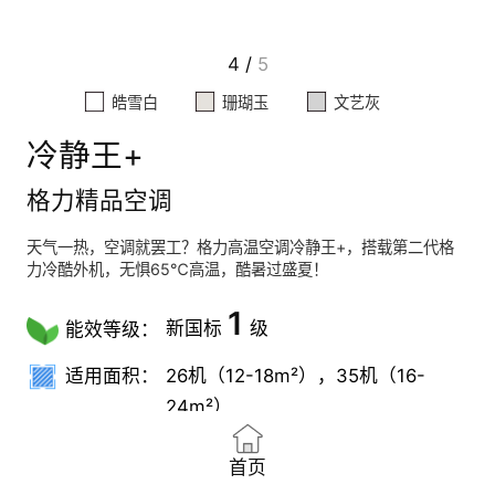
4
/
5
皓雪白
珊瑚玉
文艺灰
冷静王+
格力精品空调
天气一热，空调就罢工？格力高温空调冷静王+，搭载第二代格
力冷酷外机，无惧65℃高温，酷暑过盛夏！
1
新国标
级
能效等级：
适用面积：
26机（12-18m²），35机（16-
24m²）
首页
65℃高
全域防
16分贝
进风口全