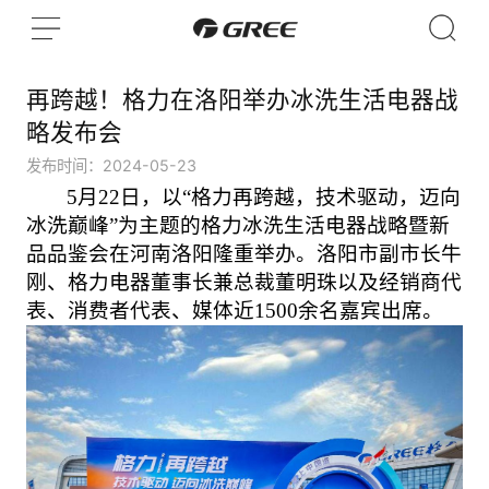
再跨越！格力在洛阳举办冰洗生活电器战
略发布会
发布时间：2024-05-23
5月22日，以“格力再跨越，技术驱动，迈向
冰洗巅峰”为主题
的
格力冰洗生活电器战略暨新
品品鉴会
在
河南洛阳隆重举办。洛阳市副市长牛
刚
、
格力电器董事长兼总裁董明珠
以及
经销商代
表、消费者代表、媒体
近
1
5
00余名嘉宾
出席。